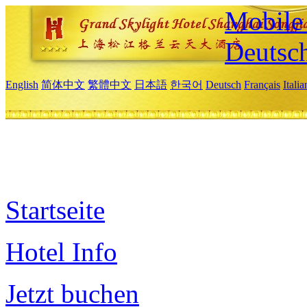
Mobile 
Deutsc
English
简体中文
繁體中文
日本語
한국어
Deutsch
Français
Itali
Startseite
Hotel Info
Jetzt buchen