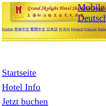
Mobile 
Deutsc
English
简体中文
繁體中文
日本語
한국어
Deutsch
Français
Itali
Startseite
Hotel Info
Jetzt buchen