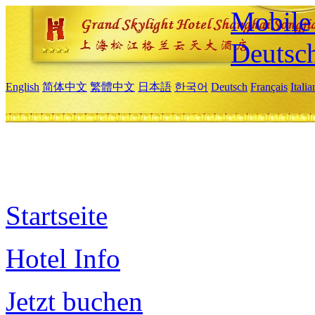
Mobile 
Deutsc
English
简体中文
繁體中文
日本語
한국어
Deutsch
Français
Itali
Startseite
Hotel Info
Jetzt buchen