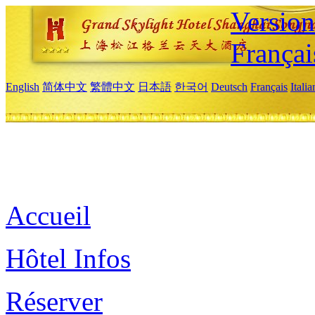
Versio
Françai
English
简体中文
繁體中文
日本語
한국어
Deutsch
Français
Itali
Accueil
Hôtel Infos
Réserver