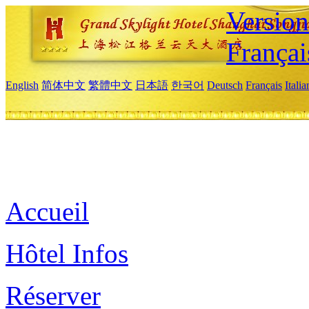
Versio
Françai
English
简体中文
繁體中文
日本語
한국어
Deutsch
Français
Itali
Accueil
Hôtel Infos
Réserver