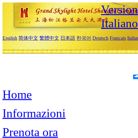
Version
Italiano
English
简体中文
繁體中文
日本語
한국어
Deutsch
Français
Itali
Home
Informazioni
Prenota ora