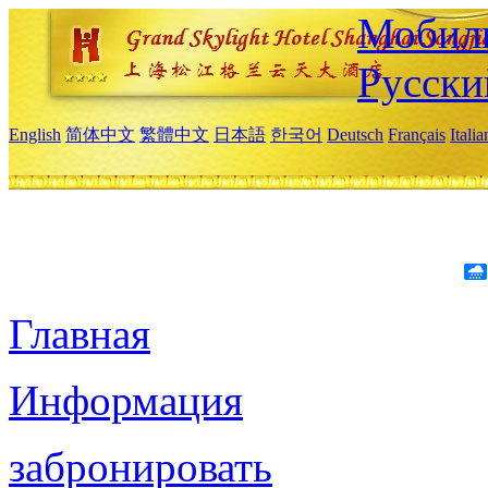
Мобиль
Русски
English
简体中文
繁體中文
日本語
한국어
Deutsch
Français
Itali
Главная
Информация
забронировать